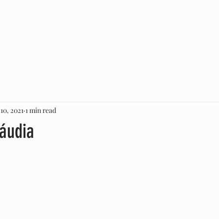
FÁBRICAS DE PROCEDÊNCIA
COMO IDENTIFICAR
10, 2021
1 min read
áudia