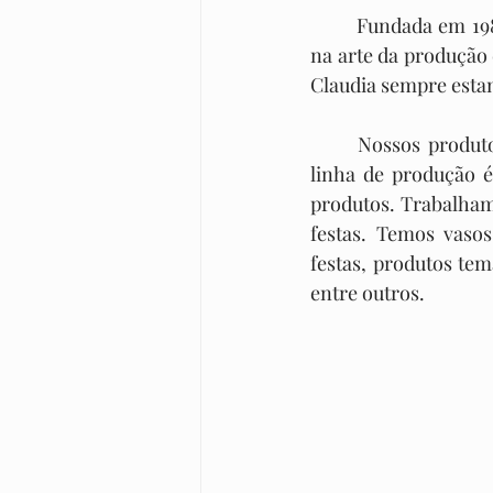
	Fundada em 1986, a Cerâmica Artística Claudia faz parte da tradição de Porto Ferreira 
na arte da produção
Claudia sempre est
	Nossos produtos são de qualidade e a fabricação da maioria dos produtos em nossa 
linha de produção é
produtos. Trabalham
festas. Temos vasos
festas, produtos tem
entre outros.